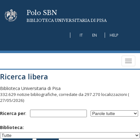
Polo SBN
BIBLIOTECA UNIVERSITARIA DI PISA
IT
EN
HELP
Toggl
navig
Ricerca libera
Biblioteca Universitaria di Pisa
332.629 notizie bibliografiche, corredate da 297.270 localizzazioni
(
27/05/2026)
Ricerca per
:
Biblioteca: