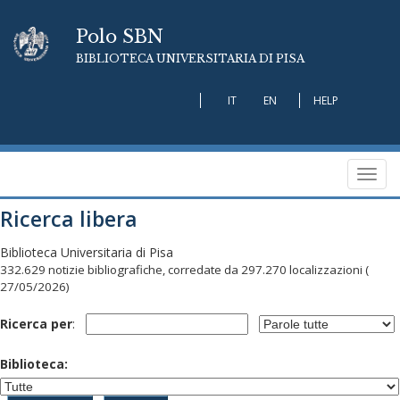
Polo SBN
BIBLIOTECA UNIVERSITARIA DI PISA
IT
EN
HELP
Toggl
navig
Ricerca libera
Biblioteca Universitaria di Pisa
332.629 notizie bibliografiche, corredate da 297.270 localizzazioni
(
27/05/2026)
Ricerca per
:
Biblioteca: