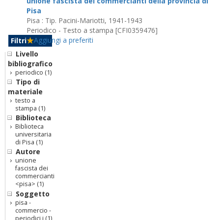
unione fascista del commercianti della provincia di
Pisa
Pisa : Tip. Pacini-Mariotti, 1941-1943
Periodico - Testo a stampa [CFI0359476]
Aggiungi a preferiti
Filtri
Livello
bibliografico
periodico
(1)
Tipo di
materiale
testo a
stampa
(1)
Biblioteca
Biblioteca
universitaria
di Pisa
(1)
Autore
unione
fascista dei
commercianti
<pisa>
(1)
Soggetto
pisa -
commercio -
periodici i
(1)