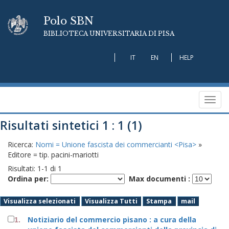
Polo SBN
BIBLIOTECA UNIVERSITARIA DI PISA
IT
EN
HELP
Toggl
navig
Risultati sintetici 1 : 1 (1)
Ricerca:
Nomi = Unione fascista dei commercianti <Pisa>
»
Editore = tip. pacini-mariotti
Risultati:
1
-
1
di
1
Ordina per:
Max documenti :
Visualizza selezionati
Visualizza Tutti
Stampa
mail
Notiziario del commercio pisano : a cura della
1.