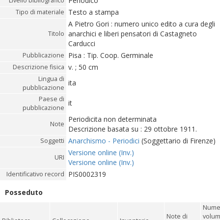
Periodico
Livello bibliografico
Testo a stampa
Tipo di materiale
A Pietro Gori : numero unico edito a cura degli
anarchici e liberi pensatori di Castagneto
Titolo
Carducci
Pisa : Tip. Coop. Germinale
Pubblicazione
v. ; 50 cm
Descrizione fisica
Lingua di
ita
pubblicazione
Paese di
it
pubblicazione
Periodicita non determinata
Note
Descrizione basata su : 29 ottobre 1911.
Anarchismo - Periodici
(Soggettario di Firenze)
Soggetti
Versione online (Inv.)
URI
Versione online (Inv.)
PIS0002319
Identificativo record
Posseduto
Nume
Note di
volum