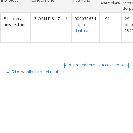
Biblioteca
Collocazione
Inventario
esemplare
consi
dei pe
Biblioteca
GIORN.PIS.171.11
000050634
1911
29
universitaria
copia
otto
digitale
191
|«
«
precedente
successivo
»
»|
←
Ritorna alla lista dei risultati