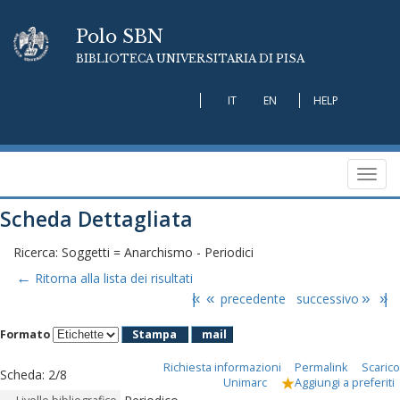
Polo SBN
BIBLIOTECA UNIVERSITARIA DI PISA
IT
EN
HELP
Toggl
navig
Scheda Dettagliata
Ricerca: Soggetti = Anarchismo - Periodici
←
Ritorna alla lista dei risultati
|«
«
precedente
successivo
»
»|
Formato
Stampa
mail
Richiesta informazioni
Permalink
Scarico
Scheda
:
2/8
Unimarc
Aggiungi a preferiti