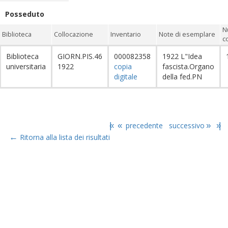
Posseduto
N
Biblioteca
Collocazione
Inventario
Note di esemplare
c
Biblioteca
GIORN.PIS.46
000082358
1922 L"Idea
universitaria
1922
copia
fascista.Organo
digitale
della fed.PN
|«
«
precedente
successivo
»
»|
←
Ritorna alla lista dei risultati