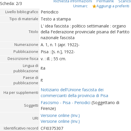
Richiesta informazioni
Permalink
Scarico
Scheda
:
2/3
Unimarc
Aggiungi a preferiti
Periodico
Livello bibliografico
Testo a stampa
Tipo di materiale
L' idea fascista : politico settimanale : organo
della Federazione provinciale pisana del Partito
Titolo
nazionale fascista
A. 1, n. 1 (apr. 1922)-
Numerazione
Pisa : [s. n.], 1922-
Pubblicazione
v. : ill. ; 55 cm.
Descrizione fisica
Lingua di
ita
pubblicazione
Paese di
it
pubblicazione
Notiziario dell'Unione fascista dei
Ha per supplementi
commercianti della provincia di Pisa
Fascismo - Pisa - Periodici
(Soggettario di
Soggetti
Firenze)
Versione online (Inv.)
URI
Versione online (Inv.)
CFI0375307
Identificativo record