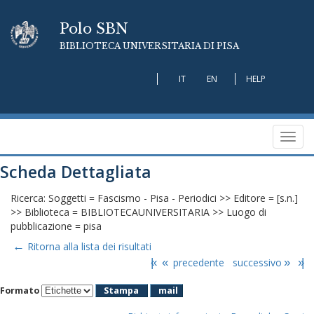
Polo SBN
BIBLIOTECA UNIVERSITARIA DI PISA
IT
EN
HELP
Toggl
navig
Scheda Dettagliata
Ricerca: Soggetti = Fascismo - Pisa - Periodici >> Editore = [s.n.]
>> Biblioteca = BIBLIOTECAUNIVERSITARIA >> Luogo di
pubblicazione = pisa
←
Ritorna alla lista dei risultati
|«
«
precedente
successivo
»
»|
Formato
Stampa
mail