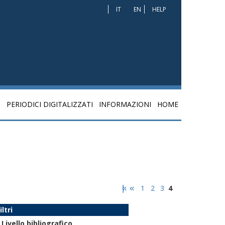
IT
EN
HELP
I
PERIODICI DIGITALIZZATI
INFORMAZIONI
HOME
|«
«
1
2
3
4
iltri
Livello bibliografico