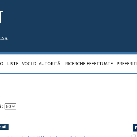
N
ISA
CO
LISTE
VOCI DI AUTORITÃ
RICERCHE EFFETTUATE
PREFERIT
 :
mail
F