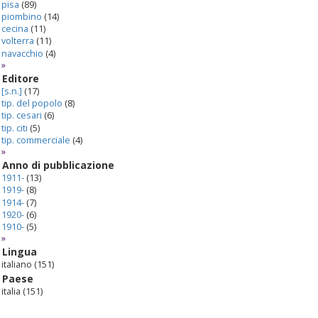
pisa
(89)
piombino
(14)
cecina
(11)
volterra
(11)
navacchio
(4)
»
Editore
[s.n.]
(17)
tip. del popolo
(8)
tip. cesari
(6)
tip. citi
(5)
tip. commerciale
(4)
»
Anno di pubblicazione
1911-
(13)
1919-
(8)
1914-
(7)
1920-
(6)
1910-
(5)
»
Lingua
italiano
(151)
Paese
italia
(151)