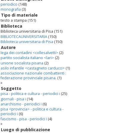
periodico
(148)
monografia
(3)
Tipo di materiale
testo a stampa
(151)
Biblioteca
Biblioteca universitaria di Pisa
(151)
BIBLIOTECAUNIVERSITARIA
(150)
Biblioteca universitaria di Pisa
(150)
Autore
lega dei contadini <collesalvetti>
(2)
partito socialista italiano <lari>
(2)
unione socialista pisana
(2)
asilo infantile <castagneto carducci>
(1)
associazione nazionale combattenti :
federazione provinciale pisana.
(1)
»
Soggetto
pisa - politica e cultura - periodici i
(25)
giornali - pisa i
(14)
anarchismo - periodici i
(6)
pisa <provincia> - politica e cultura -
periodici i
(6)
fascismo - pisa - periodici i
(4)
»
Luogo di pubblicazione