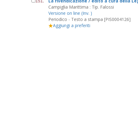
La rivendicazione / edito a cura della Le
151.
Campiglia Marittima : Tip. Falossi
Versione on line (Inv. )
Periodico - Testo a stampa [PIS0004126]
Aggiungi a preferiti