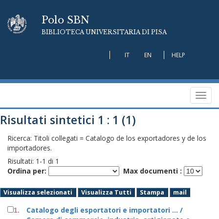
Polo SBN
BIBLIOTECA UNIVERSITARIA DI PISA
IT
EN
HELP
Toggl
navig
Risultati sintetici 1 : 1 (1)
Ricerca: Titoli collegati = Catalogo de los exportadores y de los
importadores.
Risultati:
1
-
1
di
1
Ordina per:
Max documenti :
Visualizza selezionati
Visualizza Tutti
Stampa
mail
Catalogo degli esportatori e importatori ... /
1.