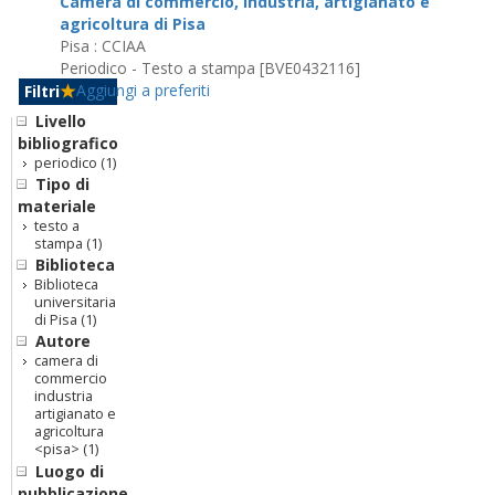
Camera di commercio, industria, artigianato e
agricoltura di Pisa
Pisa : CCIAA
Periodico - Testo a stampa [BVE0432116]
Aggiungi a preferiti
Filtri
Livello
bibliografico
periodico
(1)
Tipo di
materiale
testo a
stampa
(1)
Biblioteca
Biblioteca
universitaria
di Pisa
(1)
Autore
camera di
commercio
industria
artigianato e
agricoltura
<pisa>
(1)
Luogo di
pubblicazione