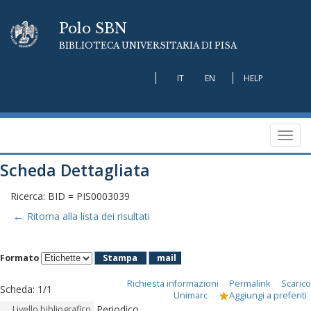
Polo SBN
BIBLIOTECA UNIVERSITARIA DI PISA
IT
EN
HELP
Toggl
navig
Scheda Dettagliata
Ricerca: BID = PIS0003039
←
Ritorna alla lista dei risultati
Formato
Stampa
mail
Richiesta informazioni
Permalink
Scarico
Scheda
:
1/1
Unimarc
Aggiungi a preferiti
Periodico
Livello bibliografico