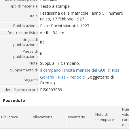
Testo a stampa
Tipo di materiale
Festissima delle matricole : anno 5. : numero
Titolo
unico, 17 febbraio 1927
Pisa : Pacini Mariotti, 1927
Pubblicazione
v. : ill. ; 34 cm
Descrizione fisica
Lingua di
ita
pubblicazione
Paese di
it
pubblicazione
Suppl. a : Il Campano.
Note
Il campano : rivista mensile del GUF di Pisa
Supplemento di
Goliardi - Pisa - Periodici
(Soggettario di
Soggetti
Firenze)
PIS0003039
Identificativo record
Posseduto
Num
Note di
vol
Biblioteca
Collocazione
Inventario
esemplare
con
dei 