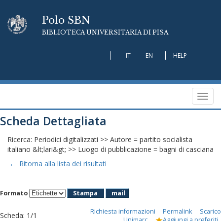
Polo SBN
BIBLIOTECA UNIVERSITARIA DI PISA
IT
EN
HELP
Toggl
navig
Scheda Dettagliata
Ricerca: Periodici digitalizzati >> Autore = partito socialista
italiano &lt;lari&gt; >> Luogo di pubblicazione = bagni di casciana
←
Ritorna alla lista dei risultati
Formato
Stampa
mail
Richiesta informazioni
Permalink
Scarico
Scheda
:
1/1
Unimarc
Aggiungi a preferiti