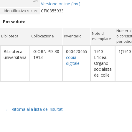
URI
Versione online (Inv.)
CFI0355933
Identificativo record
Posseduto
Numero 
Note di
Biblioteca
Collocazione
Inventario
o consis
esemplare
periodici
Biblioteca
GIORN.PIS.30
000420465
1913
1(1913
universitaria
1913
copia
L"Idea.
digitale
Organo
socialista
del colle
←
Ritorna alla lista dei risultati