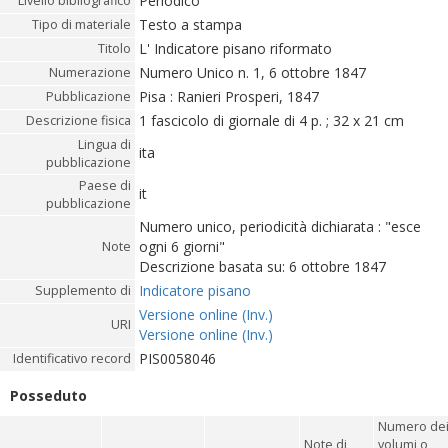
Periodico
Livello bibliografico
Testo a stampa
Tipo di materiale
L' Indicatore pisano riformato
Titolo
Numero Unico n. 1, 6 ottobre 1847
Numerazione
Pisa : Ranieri Prosperi, 1847
Pubblicazione
1 fascicolo di giornale di 4 p. ; 32 x 21 cm
Descrizione fisica
Lingua di
ita
pubblicazione
Paese di
it
pubblicazione
Numero unico, periodicità dichiarata : "esce
ogni 6 giorni"
Note
Descrizione basata su: 6 ottobre 1847
Indicatore pisano
Supplemento di
Versione online (Inv.)
URI
Versione online (Inv.)
PIS0058046
Identificativo record
Posseduto
Numero de
Note di
volumi o