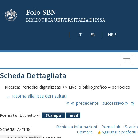
Polo SBN
BIBLIOTECA UNIVERSITARIA DI PISA
IT
EN
HELP
Toggl
navig
Scheda Dettagliata
Ricerca: Periodici digitalizzati >> Livello bibliografico = periodico
←
Ritorna alla lista dei risultati
|«
«
precedente
successivo
»
»|
Formato
Stampa
mail
Richiesta informazioni
Permalink
Scarico
Scheda
:
22/148
Unimarc
Aggiungi a preferiti