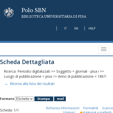
Polo SBN
BIBLIOTECA UNIVERSITARIA DI PISA
IT
EN
HELP
Toggl
navig
Scheda Dettagliata
Ricerca: Periodici digitalizzati >> Soggetto = giornali - pisa i >>
Luogo di pubblicazione = pisa >> Anno di pubblicazione = 1867-
←
Ritorna alla lista dei risultati
Formato
Stampa
mail
Richiesta informazioni
Permalink
Scarico
Scheda
:
1/1
Unimarc
Aggiungi a preferiti