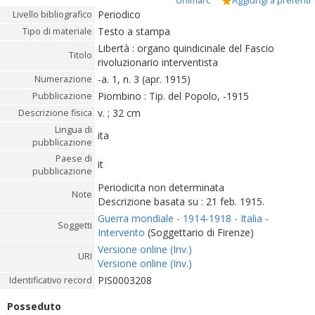
Unimarc
Aggiungi a preferiti
Periodico
Livello bibliografico
Testo a stampa
Tipo di materiale
Libertà : organo quindicinale del Fascio
Titolo
rivoluzionario interventista
-a. 1, n. 3 (apr. 1915)
Numerazione
Piombino : Tip. del Popolo, -1915
Pubblicazione
v. ; 32 cm
Descrizione fisica
Lingua di
ita
pubblicazione
Paese di
it
pubblicazione
Periodicita non determinata
Note
Descrizione basata su : 21 feb. 1915.
Guerra mondiale - 1914-1918 - Italia -
Soggetti
Intervento
(Soggettario di Firenze)
Versione online (Inv.)
URI
Versione online (Inv.)
PIS0003208
Identificativo record
Posseduto