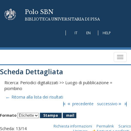
Polo SBN
BIBLIOTECA UNIVERSITARIA DI PISA
IT
EN
HELP
Toggl
navig
Scheda Dettagliata
Ricerca: Periodici digitalizzati >> Luogo di pubblicazione =
piombino
←
Ritorna alla lista dei risultati
|«
«
precedente
successivo
»
»|
Formato
Stampa
mail
Richiesta informazioni
Permalink
Scarico
Scheda
:
13/14