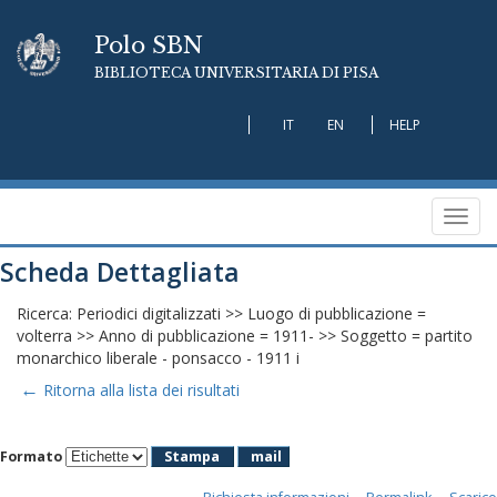
Polo SBN
BIBLIOTECA UNIVERSITARIA DI PISA
IT
EN
HELP
Toggl
navig
Scheda Dettagliata
Ricerca: Periodici digitalizzati >> Luogo di pubblicazione =
volterra >> Anno di pubblicazione = 1911- >> Soggetto = partito
monarchico liberale - ponsacco - 1911 i
←
Ritorna alla lista dei risultati
Formato
Stampa
mail