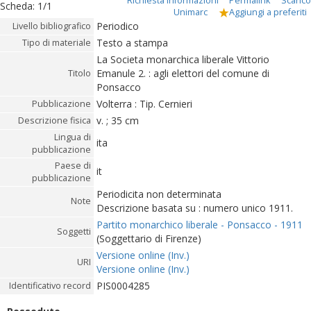
Richiesta informazioni
Permalink
Scarico
Scheda
:
1/1
Unimarc
Aggiungi a preferiti
Periodico
Livello bibliografico
Testo a stampa
Tipo di materiale
La Societa monarchica liberale Vittorio
Emanule 2. : agli elettori del comune di
Titolo
Ponsacco
Volterra : Tip. Cernieri
Pubblicazione
v. ; 35 cm
Descrizione fisica
Lingua di
ita
pubblicazione
Paese di
it
pubblicazione
Periodicita non determinata
Note
Descrizione basata su : numero unico 1911.
Partito monarchico liberale - Ponsacco - 1911
Soggetti
(Soggettario di Firenze)
Versione online (Inv.)
URI
Versione online (Inv.)
PIS0004285
Identificativo record