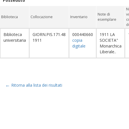
Posseduto
N
Note di
v
Biblioteca
Collocazione
Inventario
esemplare
c
d
Biblioteca
GIORN.PIS.171.48
000440660
1911 LA
universitaria
1911
copia
SOCIETA"
digitale
Monarchica
Liberale..
←
Ritorna alla lista dei risultati