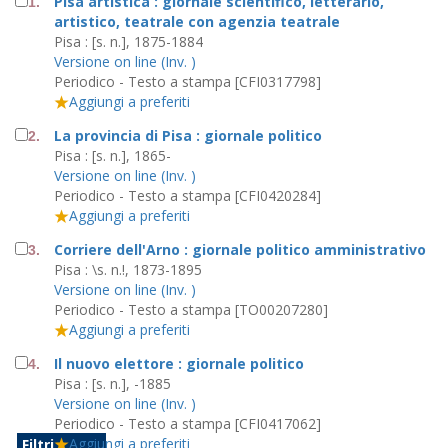
Pisa artistica : giornale scientifico, letterario,
1.
artistico, teatrale con agenzia teatrale
Pisa : [s. n.], 1875-1884
Versione on line (Inv. )
Periodico - Testo a stampa [CFI0317798]
Aggiungi a preferiti
La provincia di Pisa : giornale politico
2.
Pisa : [s. n.], 1865-
Versione on line (Inv. )
Periodico - Testo a stampa [CFI0420284]
Aggiungi a preferiti
Corriere dell'Arno : giornale politico amministrativo
3.
Pisa : \s. n.!, 1873-1895
Versione on line (Inv. )
Periodico - Testo a stampa [TO00207280]
Aggiungi a preferiti
Il nuovo elettore : giornale politico
4.
Pisa : [s. n.], -1885
Versione on line (Inv. )
Periodico - Testo a stampa [CFI0417062]
Aggiungi a preferiti
Filtri