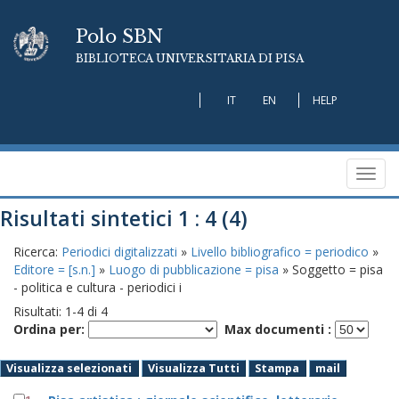
Polo SBN
BIBLIOTECA UNIVERSITARIA DI PISA
IT
EN
HELP
Toggl
navig
Risultati sintetici 1 : 4 (4)
Ricerca:
Periodici digitalizzati
»
Livello bibliografico = periodico
»
Editore = [s.n.]
»
Luogo di pubblicazione = pisa
» Soggetto = pisa
- politica e cultura - periodici i
Risultati:
1
-
4
di
4
Ordina per:
Max documenti :
Visualizza selezionati
Visualizza Tutti
Stampa
mail