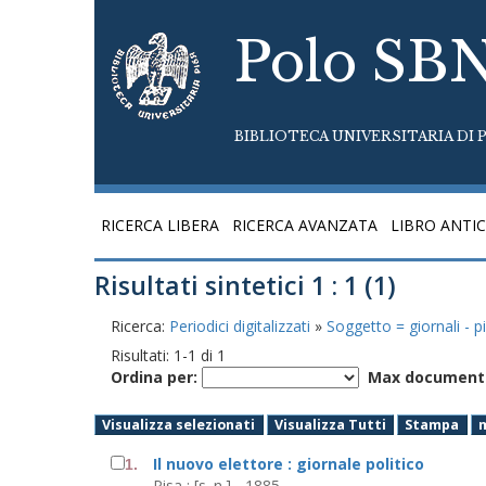
Polo SB
BIBLIOTECA UNIVERSITARIA DI P
RICERCA LIBERA
RICERCA AVANZATA
LIBRO ANTI
Risultati sintetici 1 : 1 (1)
Ricerca:
Periodici digitalizzati
»
Soggetto = giornali - p
Risultati:
1
-
1
di
1
Ordina per:
Max documenti
Visualizza selezionati
Visualizza Tutti
Stampa
Il nuovo elettore : giornale politico
1.
Pisa : [s. n.], -1885