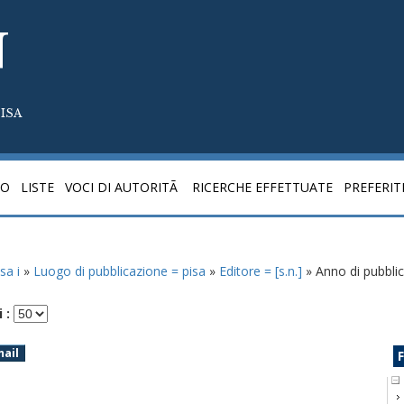
N
ISA
CO
LISTE
VOCI DI AUTORITÃ
RICERCHE EFFETTUATE
PREFERIT
isa i
»
Luogo di pubblicazione = pisa
»
Editore = [s.n.]
» Anno di pubbli
 :
mail
F