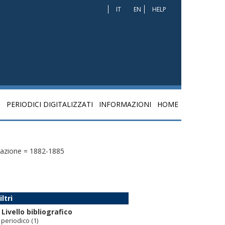
IT
EN
HELP
I
PERIODICI DIGITALIZZATI
INFORMAZIONI
HOME
cazione = 1882-1885
iltri
Livello bibliografico
periodico
(1)