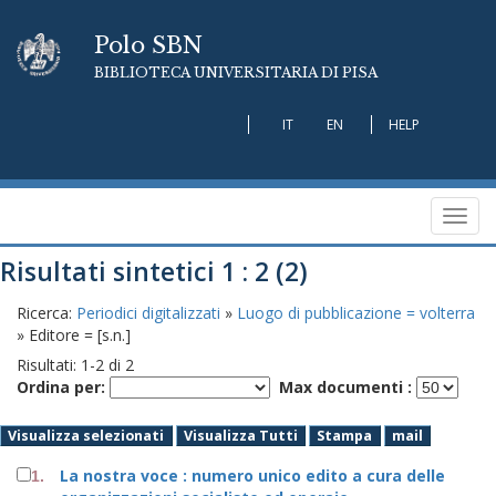
Polo SBN
BIBLIOTECA UNIVERSITARIA DI PISA
IT
EN
HELP
Toggl
navig
Risultati sintetici 1 : 2 (2)
Ricerca:
Periodici digitalizzati
»
Luogo di pubblicazione = volterra
» Editore = [s.n.]
Risultati:
1
-
2
di
2
Ordina per:
Max documenti :
Visualizza selezionati
Visualizza Tutti
Stampa
mail
La nostra voce : numero unico edito a cura delle
1.