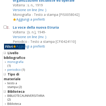
organizzazioni socialiste ed operaie
Volterra : s. n., 1919
Versione on line (Inv. )
Monografia - Testo a stampa [PIS0058042]
Aggiungi a preferiti
La voce della nuova Etruria
2.
Volterra : [s. n.], 1949-
Versione on line (Inv. )
Periodico - Testo a stampa [CFI0424110]
Aggiungi a preferiti
Filtri
Livello
bibliografico
monografia
(1)
periodico
(1)
Tipo di
materiale
testo a
stampa
(2)
Biblioteca
BIBLIOTECAUNIVERSITARIA
(2)
Biblioteca