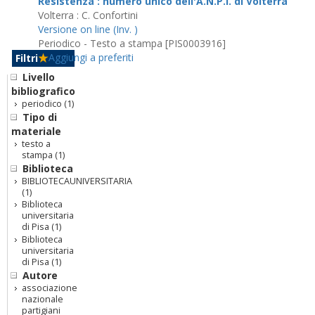
Resistenza : numero unico dell'A.N.P.I. di Volterra
Volterra : C. Confortini
Versione on line (Inv. )
Periodico - Testo a stampa [PIS0003916]
Aggiungi a preferiti
Filtri
Livello
bibliografico
periodico
(1)
Tipo di
materiale
testo a
stampa
(1)
Biblioteca
BIBLIOTECAUNIVERSITARIA
(1)
Biblioteca
universitaria
di Pisa
(1)
Biblioteca
universitaria
di Pisa
(1)
Autore
associazione
nazionale
partigiani