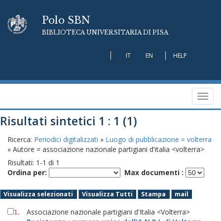
Polo SBN
BIBLIOTECA UNIVERSITARIA DI PISA
IT
EN
HELP
Toggl
navig
Risultati sintetici 1 : 1 (1)
Ricerca:
Periodici digitalizzati
»
Luogo di pubblicazione = volterra
» Autore = associazione nazionale partigiani d'italia <volterra>
Risultati:
1
-
1
di
1
Ordina per:
Max documenti :
Visualizza selezionati
Visualizza Tutti
Stampa
mail
Associazione nazionale partigiani d'Italia <Volterra>
1.