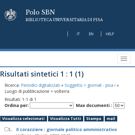
Polo SBN
BIBLIOTECA UNIVERSITARIA DI PISA
IT
EN
HELP
Toggl
navig
Risultati sintetici 1 : 1 (1)
Ricerca:
Periodici digitalizzati
»
Soggetto = giornali - pisa i
»
Luogo di pubblicazione = volterra
Risultati:
1
-
1
di
1
Ordina per:
Max documenti :
Visualizza selezionati
Visualizza Tutti
Stampa
mail
Il corazziere : giornale politico amministrativo
1.