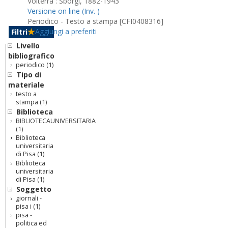
Volterra : Sborgi, 1882-1943
Versione on line (Inv. )
Periodico - Testo a stampa [CFI0408316]
Aggiungi a preferiti
Filtri
Livello
bibliografico
periodico
(1)
Tipo di
materiale
testo a
stampa
(1)
Biblioteca
BIBLIOTECAUNIVERSITARIA
(1)
Biblioteca
universitaria
di Pisa
(1)
Biblioteca
universitaria
di Pisa
(1)
Soggetto
giornali -
pisa i
(1)
pisa -
politica ed