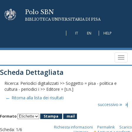
Polo SBN
BIBLIOTECA UNIVERSITARIA DI PISA
IT
EN
HELP
Toggl
navig
Scheda Dettagliata
Ricerca: Periodici digitalizzati >> Soggetto = pisa - politica e
cultura - periodici i >> Editore = [s.n.]
←
Ritorna alla lista dei risultati
successivo
»
»|
Formato
Stampa
mail
Richiesta informazioni
Permalink
Scarico
Scheda
:
1/6