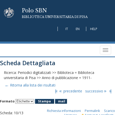
Polo SBN
BIBLIOTECA UNIVERSITARIA DI PISA
IT
EN
HELP
Toggl
navig
Scheda Dettagliata
Ricerca: Periodici digitalizzati >> Biblioteca = Biblioteca
universitaria di Pisa >> Anno di pubblicazione = 1911-
←
Ritorna alla lista dei risultati
|«
«
precedente
successivo
»
»|
Formato
Stampa
mail
Richiesta informazioni
Permalink
Scarico
Scheda
:
10/13