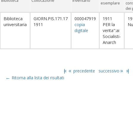
Biblioteca
Collocazione
Inventario
esemplare
con
dei 
Biblioteca
GIORN.PIS.171.17
000047919
1911
19
universitaria
1911
copia
PER la
Nu
digitale
verita":ai
Socialisti-
Anarch
|«
«
precedente
successivo
»
»|
←
Ritorna alla lista dei risultati