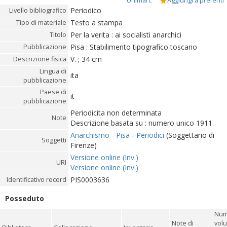
Unimarc
Aggiungi a preferiti
Periodico
Livello bibliografico
Testo a stampa
Tipo di materiale
Per la verita : ai socialisti anarchici
Titolo
Pisa : Stabilimento tipografico toscano
Pubblicazione
V. ; 34 cm
Descrizione fisica
Lingua di
ita
pubblicazione
Paese di
it
pubblicazione
Periodicita non determinata
Note
Descrizione basata su : numero unico 1911.
Anarchismo - Pisa - Periodici
(Soggettario di
Soggetti
Firenze)
Versione online (Inv.)
URI
Versione online (Inv.)
PIS0003636
Identificativo record
Posseduto
Num
Note di
volu