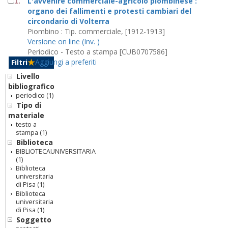
L'avvenire commerciale-agricolo piombinese :
1.
organo dei fallimenti e protesti cambiari del
circondario di Volterra
Piombino : Tip. commerciale, [1912-1913]
Versione on line (Inv. )
Periodico - Testo a stampa [CUB0707586]
Aggiungi a preferiti
Filtri
Livello
bibliografico
periodico
(1)
Tipo di
materiale
testo a
stampa
(1)
Biblioteca
BIBLIOTECAUNIVERSITARIA
(1)
Biblioteca
universitaria
di Pisa
(1)
Biblioteca
universitaria
di Pisa
(1)
Soggetto