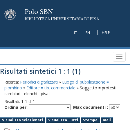
Polo SBN
BIBLIOTECA UNIVERSITARIA DI PISA
IT
EN
HELP
Toggl
navig
Risultati sintetici 1 : 1 (1)
Ricerca:
Periodici digitalizzati
»
Luogo di pubblicazione =
piombino
»
Editore = tip. commerciale
» Soggetto = protesti
cambiari - elenchi - pisa i
Risultati:
1
-
1
di
1
Ordina per:
Max documenti :
Visualizza selezionati
Visualizza Tutti
Stampa
mail