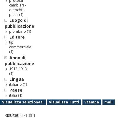
protesti
cambiari -
elenchi -
pisa i
(1)
Luogo di
pubblicazione
piombino
(1)
Editore
tip.
commerciale
(1)
Anno di
pubblicazione
1912-1913
(1)
Lingua
italiano
(1)
Paese
italia
(1)
Visualizza selezionati
Visualizza Tutti
Stampa
mail
Risultati:
1
-
1
di
1