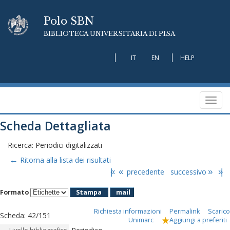
Polo SBN
BIBLIOTECA UNIVERSITARIA DI PISA
IT
EN
HELP
Toggl
navig
Scheda Dettagliata
Ricerca: Periodici digitalizzati
←
Ritorna alla lista dei risultati
|«
«
precedente
successivo
»
»|
Formato
Stampa
mail
Richiesta informazioni
Permalink
Scarico
Scheda
:
42/151
Unimarc
Aggiungi a preferiti