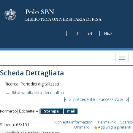
Polo SBN
BIBLIOTECA UNIVERSITARIA DI PISA
IT
EN
HELP
Toggl
navig
Scheda Dettagliata
Ricerca: Periodici digitalizzati
←
Ritorna alla lista dei risultati
|«
«
precedente
successivo
»
»|
Formato
Stampa
mail
Richiesta informazioni
Permalink
Scarico
Scheda
:
63/151
Unimarc
Aggiungi a preferiti