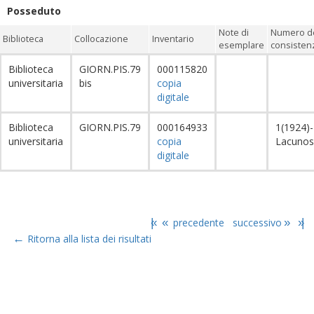
Posseduto
Note di
Numero de
Biblioteca
Collocazione
Inventario
esemplare
consistenz
Biblioteca
GIORN.PIS.79
000115820
universitaria
bis
copia
digitale
Biblioteca
GIORN.PIS.79
000164933
1(1924)-
universitaria
copia
Lacuno
digitale
|«
«
precedente
successivo
»
»|
←
Ritorna alla lista dei risultati