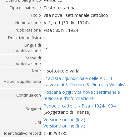
Periodico
Livello bibliografico
Testo a stampa
Tipo di materiale
Vita nova : settimanale cattolico
Titolo
A. 1, n. 1 (30 dic. 1924)-
Numerazione
Pisa : \s. n.!, 1924-
Pubblicazione
v
Descrizione fisica
Lingua di
ita
pubblicazione
Paese di
it
pubblicazione
Il sottotitolo varia.
Note
L' aclista : quindicinale delle A.C.L.I
Ha per supplementi
La voce di S. Pierino (S. Pietro in Vinculis)
Toscana oggi : vita nova : settimanale
Continua con
regionale d'informazione
Periodici cattolici - Pisa - 1924-1994
Soggetti
(Soggettario di Firenze)
Versione online (Inv.)
URI
Versione online (Inv.)
CFI0293785
Identificativo record