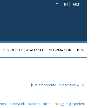
IT
EN
HELP
I
PERIODICI DIGITALIZZATI
INFORMAZIONI
HOME
|«
«
precedente
successivo
»
»|
zioni
Permalink
Scarico Unimarc
Aggiungi a preferiti