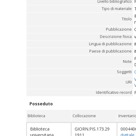
Livello bibliografico
Tipo di materiale
Titolo
m
C
Pubblicazione
Descrizione fisica
i
Lingua di pubblicazione
i
Paese di pubblicazione
Note
Soggetti
URI
Identificativo record
Posseduto
Biblioteca
Collocazione
Inventari
Biblioteca
GIORN.PIS.173.29
000440
universitaria
1911
digitale