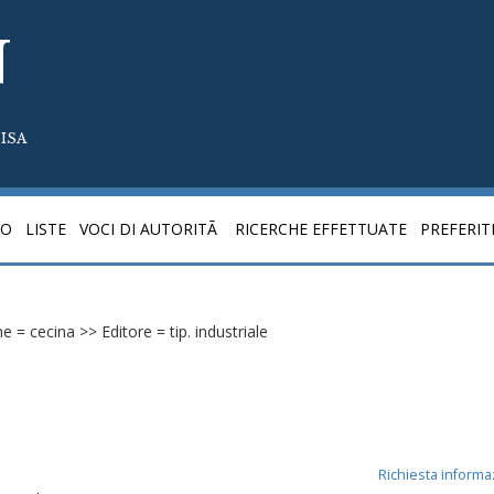
N
ISA
CO
LISTE
VOCI DI AUTORITÃ
RICERCHE EFFETTUATE
PREFERIT
ne = cecina >> Editore = tip. industriale
Richiesta informa