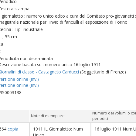
Periodico
Testo a stampa
Il giornaletto : numero unico edito a cura del Comitato pro-giovanetti
agistrale nazionale per l'invio di fanciulli all'esposizione di Torino
ecina : Tip. industriale
v. , 55 cm
ta
t
Periodicita non determinata
Descrizione basata su : numero unico 16 luglio 1911
Giornalini di classe - Castagneto Carducci
(Soggettario di Firenze)
Versione online (Inv.)
Versione online (Inv.)
PIS0003138
Numero dei volumi o co
o
Note di esemplare
periodici
664
copia
1911 IL Giornaletto: Num
16 luglio 1911.Num.
Unico