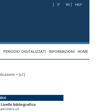
IT
EN
HELP
I
PERIODICI DIGITALIZZATI
INFORMAZIONI
HOME
icazione = [s.l.]
iltri
Livello bibliografico
periodico
(2)