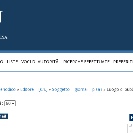
N
ISA
CO
LISTE
VOCI DI AUTORITÃ
RICERCHE EFFETTUATE
PREFERIT
 periodico
»
Editore = [s.n.]
»
Soggetto = giornali - pisa i
» Luogo di pubbl
 :
mail
F