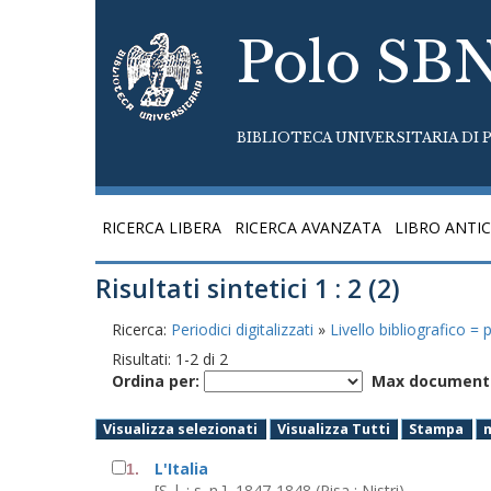
Polo SB
BIBLIOTECA UNIVERSITARIA DI P
RICERCA LIBERA
RICERCA AVANZATA
LIBRO ANTI
Risultati sintetici 1 : 2 (2)
Ricerca:
Periodici digitalizzati
»
Livello bibliografico =
Risultati:
1
-
2
di
2
Ordina per:
Max documenti
Visualizza selezionati
Visualizza Tutti
Stampa
L'Italia
1.
[S. l. : s. n.], 1847-1848 (Pisa : Nistri)