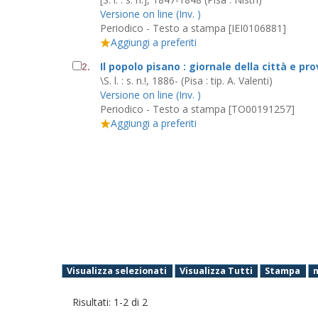
Versione on line (Inv. )
Periodico - Testo a stampa [IEI0106881]
Aggiungi a preferiti
Il popolo pisano : giornale della città e pro
2.
\S. l. : s. n.!, 1886- (Pisa : tip. A. Valenti)
Versione on line (Inv. )
Periodico - Testo a stampa [TO00191257]
Aggiungi a preferiti
Visualizza selezionati
Visualizza Tutti
Stampa
Risultati:
1
-
2
di
2