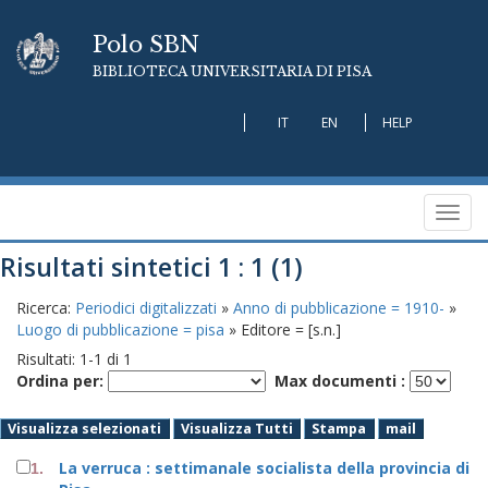
Polo SBN
BIBLIOTECA UNIVERSITARIA DI PISA
IT
EN
HELP
Toggl
navig
Risultati sintetici 1 : 1 (1)
Ricerca:
Periodici digitalizzati
»
Anno di pubblicazione = 1910-
»
Luogo di pubblicazione = pisa
» Editore = [s.n.]
Risultati:
1
-
1
di
1
Ordina per:
Max documenti :
Visualizza selezionati
Visualizza Tutti
Stampa
mail
La verruca : settimanale socialista della provincia di
1.