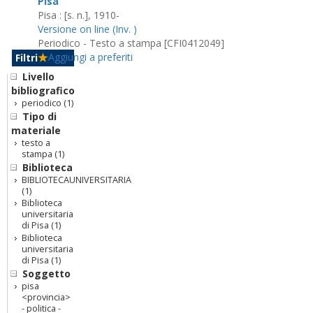
Pisa
Pisa : [s. n.], 1910-
Versione on line (Inv. )
Periodico - Testo a stampa [CFI0412049]
Aggiungi a preferiti
Filtri
Livello
bibliografico
periodico
(1)
Tipo di
materiale
testo a
stampa
(1)
Biblioteca
BIBLIOTECAUNIVERSITARIA
(1)
Biblioteca
universitaria
di Pisa
(1)
Biblioteca
universitaria
di Pisa
(1)
Soggetto
pisa
<provincia>
- politica -