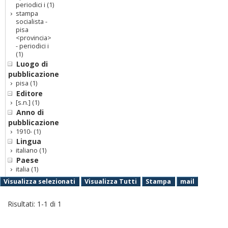
periodici i
(1)
stampa
socialista -
pisa
<provincia>
- periodici i
(1)
Luogo di
pubblicazione
pisa
(1)
Editore
[s.n.]
(1)
Anno di
pubblicazione
1910-
(1)
Lingua
italiano
(1)
Paese
italia
(1)
Visualizza selezionati
Visualizza Tutti
Stampa
mail
Risultati:
1
-
1
di
1