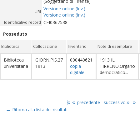
(Soggettario di Firenze)
Versione online (Inv.)
URI
Versione online (Inv.)
CFI0367538
Identificativo record
Posseduto
Biblioteca
Collocazione
Inventario
Note di esemplare
Biblioteca
GIORN.PIS.27
000440621
1913 IL
universitaria
1913
copia
TIRRENO.Organo
digitale
democratico...
|«
«
precedente
successivo
»
»|
←
Ritorna alla lista dei risultati