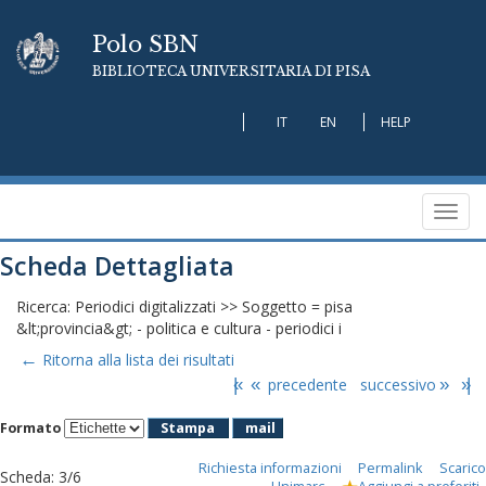
Polo SBN
BIBLIOTECA UNIVERSITARIA DI PISA
IT
EN
HELP
Toggl
navig
Scheda Dettagliata
Ricerca: Periodici digitalizzati >> Soggetto = pisa
&lt;provincia&gt; - politica e cultura - periodici i
←
Ritorna alla lista dei risultati
|«
«
precedente
successivo
»
»|
Formato
Stampa
mail
Richiesta informazioni
Permalink
Scarico
Scheda
:
3/6