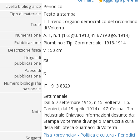
Unimarc
Aggiungi a preferiti
Periodico
Livello bibliografico
Testo a stampa
Tipo di materiale
Il Tirreno : organo democratico del circondario
Titolo
di Volterra
A. 1, n. 1 (1-2 giu. 1913)-n. 67 (9 ago. 1914)
Numerazione
Piombino : Tip. Commerciale, 1913-1914
Pubblicazione
v. ; 50 cm
Descrizione fisica
Lingua di
ita
pubblicazione
Paese di
it
pubblicazione
Numero bibliografia
IT 1913 8320
nazionale
Settimanale
Dal 6-7 settembre 1913, n.15: Volterra: Tip.
Carnieri, dal 19 aprile 1914 n. 47: Cecina : Tip.
Note
Industriale ChiavacciInformazioni desunte da:
Stampa Volterrana di Angelo Marrucci a cura
della Biblioteca Guarnacci di Volterra
Pisa <provincia> - Politica e cultura - Periodici
Soggetti