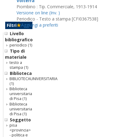
Volterra
Piombino : Tip. Commerciale, 1913-1914
Versione on line (Inv. )
Periodico - Testo a stampa [CFI0367538]
Aggiungi a preferiti
Filtri
Livello
bibliografico
periodico
(1)
Tipo di
materiale
testo a
stampa
(1)
Biblioteca
BIBLIOTECAUNIVERSITARIA
(1)
Biblioteca
universitaria
di Pisa
(1)
Biblioteca
universitaria
di Pisa
(1)
Soggetto
pisa
<provincia>
- politica e