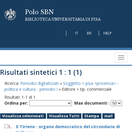
Polo SBN
BIBLIOTECA UNIVERSITARIA DI PISA
IT
EN
HELP
Toggl
navig
Risultati sintetici 1 : 1 (1)
Ricerca:
Periodici digitalizzati
»
Soggetto = pisa <provincia> -
politica e cultura - periodici i
» Editore = tip. commerciale
Risultati:
1
-
1
di
1
Ordina per:
Max documenti :
Visualizza selezionati
Visualizza Tutti
Stampa
mail
Il Tirreno : organo democratico del circondario di
1.