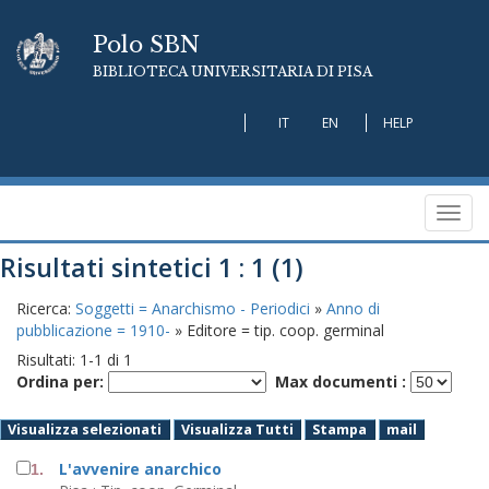
Polo SBN
BIBLIOTECA UNIVERSITARIA DI PISA
IT
EN
HELP
Toggl
navig
Risultati sintetici 1 : 1 (1)
Ricerca:
Soggetti = Anarchismo - Periodici
»
Anno di
pubblicazione = 1910-
» Editore = tip. coop. germinal
Risultati:
1
-
1
di
1
Ordina per:
Max documenti :
Visualizza selezionati
Visualizza Tutti
Stampa
mail
L'avvenire anarchico
1.