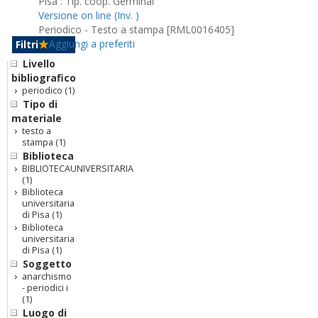
Pisa : Tip. coop. Germinal
Versione on line (Inv. )
Periodico - Testo a stampa [RML0016405]
Aggiungi a preferiti
Filtri
Livello
bibliografico
periodico
(1)
Tipo di
materiale
testo a
stampa
(1)
Biblioteca
BIBLIOTECAUNIVERSITARIA
(1)
Biblioteca
universitaria
di Pisa
(1)
Biblioteca
universitaria
di Pisa
(1)
Soggetto
anarchismo
- periodici i
(1)
Luogo di