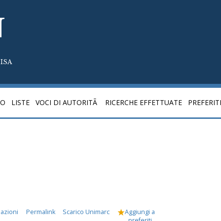
N
ISA
CO
LISTE
VOCI DI AUTORITÃ
RICERCHE EFFETTUATE
PREFERIT
mazioni
Permalink
Scarico Unimarc
Aggiungi a
preferiti