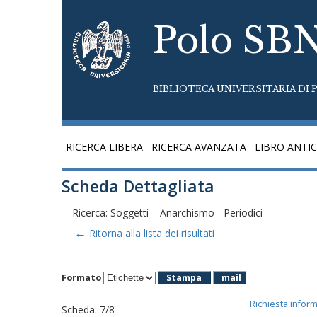
Polo SB
BIBLIOTECA UNIVERSITARIA DI P
RICERCA LIBERA
RICERCA AVANZATA
LIBRO ANTI
Scheda Dettagliata
Ricerca: Soggetti = Anarchismo - Periodici
←
Ritorna alla lista dei risultati
Formato
Stampa
mail
Richiesta infor
Scheda
:
7/8