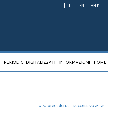
IT
EN
HELP
I
PERIODICI DIGITALIZZATI
INFORMAZIONI
HOME
|«
«
precedente
successivo
»
»|