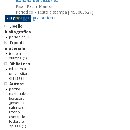
italiana del Littorio..
Pisa : Pacini Mariotti
Periodico - Testo a stampa [PIS0003621]
Aggiungi a preferiti
Filtri
Livello
bibliografico
periodico
(1)
Tipo di
materiale
testo a
stampa
(1)
Biblioteca
Biblioteca
universitaria
di Pisa
(1)
Autore
partito
nazionale
fascista :
gioventu
italiana del
littorio :
comando
federale
<pisa>
(1)