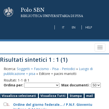
Polo SBN
BIBLIOTECA UNIVERSITARIA DI PISA
IT
EN
HELP
Toggl
navig
Risultati sintetici 1 : 1 (1)
Ricerca:
Soggetti = Fascismo - Pisa - Periodici
»
Luogo di
pubblicazione = pisa
» Editore = pacini mariotti
Risultati:
1
-
1
di
1
Ordina per:
Max documenti :
Visualizza selezionati
Visualizza Tutti
Stampa
mail
Ordine del giorno federale... / P.N.F. Gioventu
1.