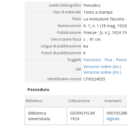
Periodico
Livello bibliografico
Testo a stampa
Tipo di materiale
La rivoluzione fascista :
Titolo
A. 1, n. 1 (18 mag. 1924)
Numerazione
Firenze : [s. n.], 1924-19
Pubblicazione
v. ; 41 cm.
Descrizione fisica
ita
Lingua di pubblicazione
it
Paese di pubblicazione
Fascismo - Pisa - Period
Soggetti
Versione online (Inv.)
URI
Versione online (Inv.)
CFI0524055
Identificativo record
Posseduto
Biblioteca
Collocazione
Inventario
Biblioteca
GIORN.PIS.80
00010528
universitaria
1924
digitale