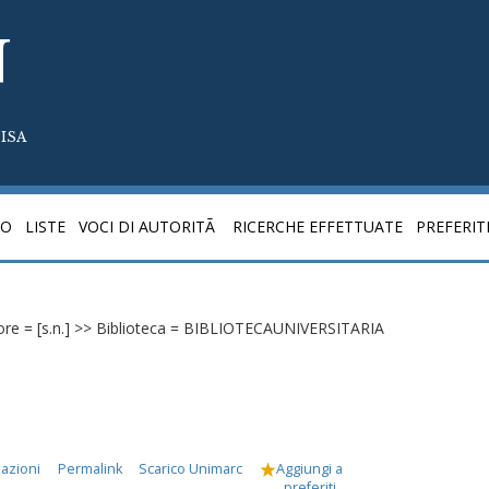
N
ISA
CO
LISTE
VOCI DI AUTORITÃ
RICERCHE EFFETTUATE
PREFERIT
itore = [s.n.] >> Biblioteca = BIBLIOTECAUNIVERSITARIA
mazioni
Permalink
Scarico Unimarc
Aggiungi a
preferiti