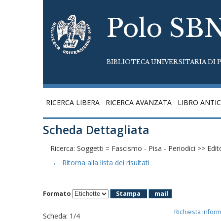
Polo SB
BIBLIOTECA UNIVERSITARIA DI P
RICERCA LIBERA
RICERCA AVANZATA
LIBRO ANTI
Scheda Dettagliata
Ricerca: Soggetti = Fascismo - Pisa - Periodici >> Ed
←
Ritorna alla lista dei risultati
Formato
Stampa
mail
Richiesta infor
Scheda
:
1/4