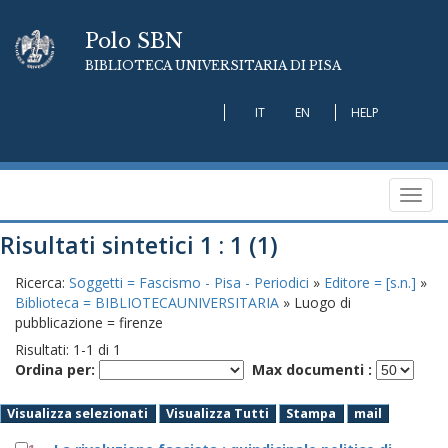
Polo SBN
BIBLIOTECA UNIVERSITARIA DI PISA
IT
EN
HELP
Toggl
navig
Risultati sintetici 1 : 1 (1)
Ricerca:
Soggetti = Fascismo - Pisa - Periodici
»
Editore = [s.n.]
»
Biblioteca = BIBLIOTECAUNIVERSITARIA
» Luogo di
pubblicazione = firenze
Risultati:
1
-
1
di
1
Ordina per:
Max documenti :
Visualizza selezionati
Visualizza Tutti
Stampa
mail