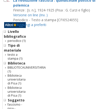
La rivoluzione fascista : quindicinale politico di
1.
polemica
Firenze : [s. n.], 1924-1925 (Pisa : G. Curzi e figlio)
Versione on line (Inv. )
Periodico - Testo a stampa [CFI0524055]
Aggiungi a preferiti
Filtri
Livello
bibliografico
periodico
(1)
Tipo di
materiale
testo a
stampa
(1)
Biblioteca
BIBLIOTECAUNIVERSITARIA
(1)
Biblioteca
universitaria
di Pisa
(1)
Biblioteca
universitaria
di Pisa
(1)
Soggetto
fascismo -
pisa -