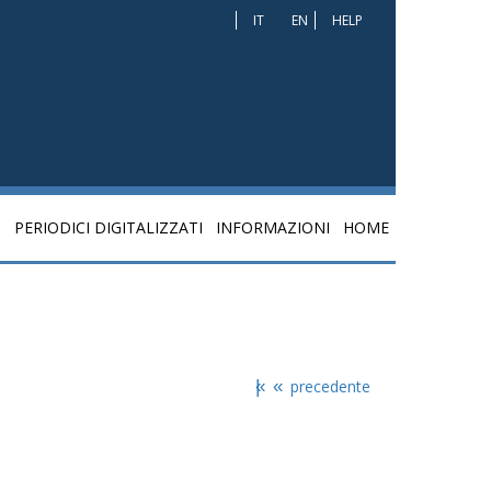
IT
EN
HELP
I
PERIODICI DIGITALIZZATI
INFORMAZIONI
HOME
|«
«
precedente