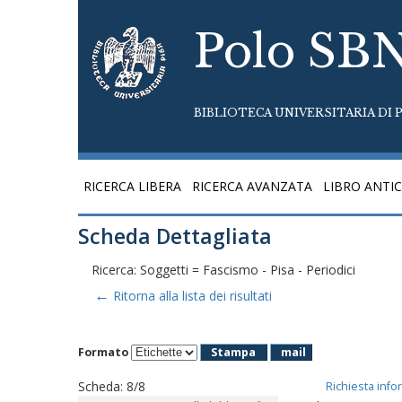
Polo SB
BIBLIOTECA UNIVERSITARIA DI P
RICERCA LIBERA
RICERCA AVANZATA
LIBRO ANTI
Scheda Dettagliata
Ricerca: Soggetti = Fascismo - Pisa - Periodici
←
Ritorna alla lista dei risultati
Formato
Stampa
mail
Scheda
:
8/8
Richiesta info