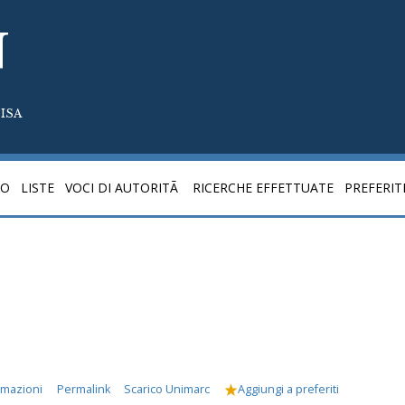
N
ISA
CO
LISTE
VOCI DI AUTORITÃ
RICERCHE EFFETTUATE
PREFERIT
rmazioni
Permalink
Scarico Unimarc
Aggiungi a preferiti