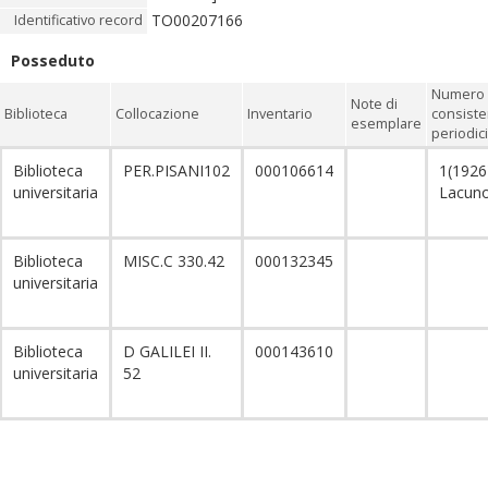
TO00207166
Identificativo record
Posseduto
Numero 
Note di
Biblioteca
Collocazione
Inventario
consiste
esemplare
periodici
Biblioteca
PER.PISANI102
000106614
1(1926
universitaria
Lacun
Biblioteca
MISC.C 330.42
000132345
universitaria
Biblioteca
D GALILEI II.
000143610
universitaria
52