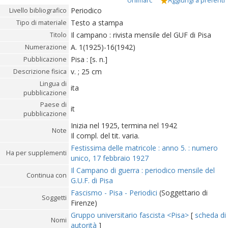
Unimarc
Aggiungi a preferiti
Periodico
Livello bibliografico
Testo a stampa
Tipo di materiale
Il campano : rivista mensile del GUF di Pisa
Titolo
A. 1(1925)-16(1942)
Numerazione
Pisa : [s. n.]
Pubblicazione
v. ; 25 cm
Descrizione fisica
Lingua di
ita
pubblicazione
Paese di
it
pubblicazione
Inizia nel 1925, termina nel 1942
Note
Il compl. del tit. varia.
Festissima delle matricole : anno 5. : numero
Ha per supplementi
unico, 17 febbraio 1927
Il Campano di guerra : periodico mensile del
Continua con
G.U.F. di Pisa
Fascismo - Pisa - Periodici
(Soggettario di
Soggetti
Firenze)
Gruppo universitario fascista <Pisa>
[
scheda di
Nomi
autorità
]