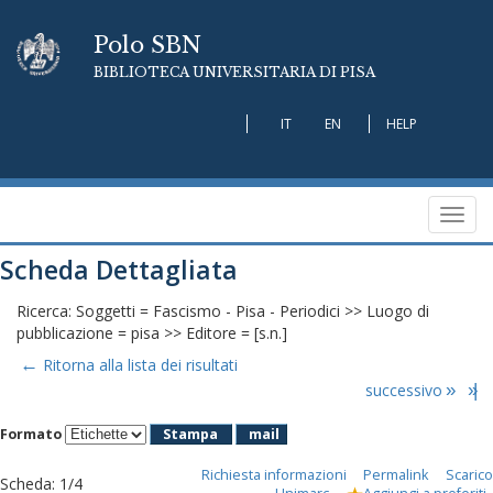
Polo SBN
BIBLIOTECA UNIVERSITARIA DI PISA
IT
EN
HELP
Toggl
navig
Scheda Dettagliata
Ricerca: Soggetti = Fascismo - Pisa - Periodici >> Luogo di
pubblicazione = pisa >> Editore = [s.n.]
←
Ritorna alla lista dei risultati
successivo
»
»|
Formato
Stampa
mail
Richiesta informazioni
Permalink
Scarico
Scheda
:
1/4