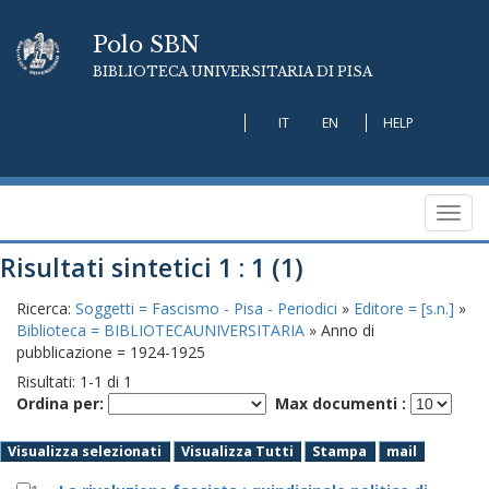
Polo SBN
BIBLIOTECA UNIVERSITARIA DI PISA
IT
EN
HELP
Toggl
navig
Risultati sintetici 1 : 1 (1)
Ricerca:
Soggetti = Fascismo - Pisa - Periodici
»
Editore = [s.n.]
»
Biblioteca = BIBLIOTECAUNIVERSITARIA
» Anno di
pubblicazione = 1924-1925
Risultati:
1
-
1
di
1
Ordina per:
Max documenti :
Visualizza selezionati
Visualizza Tutti
Stampa
mail