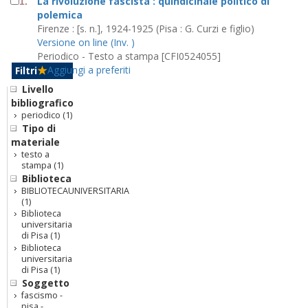
La rivoluzione fascista : quindicinale politico di
1.
polemica
Firenze : [s. n.], 1924-1925 (Pisa : G. Curzi e figlio)
Versione on line (Inv. )
Periodico - Testo a stampa [CFI0524055]
Aggiungi a preferiti
Filtri
Livello
bibliografico
periodico
(1)
Tipo di
materiale
testo a
stampa
(1)
Biblioteca
BIBLIOTECAUNIVERSITARIA
(1)
Biblioteca
universitaria
di Pisa
(1)
Biblioteca
universitaria
di Pisa
(1)
Soggetto
fascismo -
pisa -