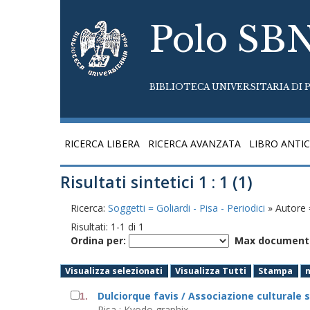
Polo SB
BIBLIOTECA UNIVERSITARIA DI P
RICERCA LIBERA
RICERCA AVANZATA
LIBRO ANTI
Risultati sintetici 1 : 1 (1)
Ricerca:
Soggetti = Goliardi - Pisa - Periodici
» Autore 
Risultati:
1
-
1
di
1
Ordina per:
Max documenti
Visualizza selezionati
Visualizza Tutti
Stampa
Dulciorque favis / Associazione culturale 
1.
Pisa : Kyodo graphix