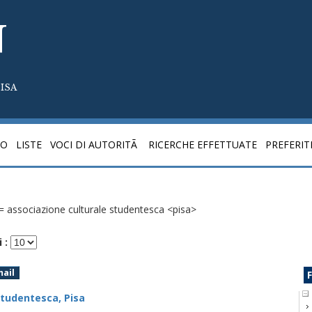
N
ISA
CO
LISTE
VOCI DI AUTORITÃ
RICERCHE EFFETTUATE
PREFERIT
= associazione culturale studentesca <pisa>
 :
mail
F
studentesca, Pisa