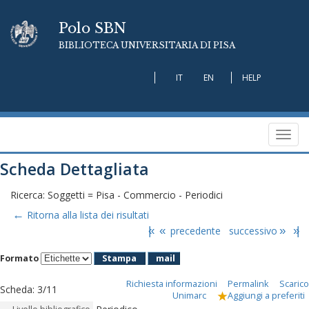
Polo SBN
BIBLIOTECA UNIVERSITARIA DI PISA
IT
EN
HELP
Toggl
navig
Scheda Dettagliata
Ricerca: Soggetti = Pisa - Commercio - Periodici
←
Ritorna alla lista dei risultati
|«
«
precedente
successivo
»
»|
Formato
Stampa
mail
Richiesta informazioni
Permalink
Scarico
Scheda
:
3/11
Unimarc
Aggiungi a preferiti