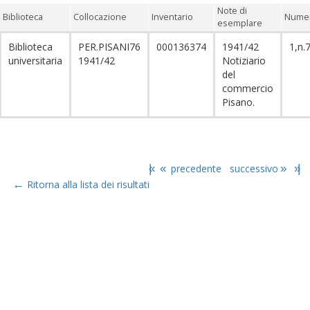
Note di
Biblioteca
Collocazione
Inventario
Numer
esemplare
Biblioteca
PER.PISANI76
000136374
1941/42
1,n.
universitaria
1941/42
Notiziario
del
commercio
Pisano.
|«
«
precedente
successivo
»
»|
←
Ritorna alla lista dei risultati