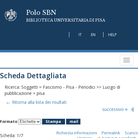
Polo SBN
BIBLIOTECA UNIVERSITARIA DI PISA
IT
EN
HELP
Toggl
navig
Scheda Dettagliata
Ricerca: Soggetti = Fascismo - Pisa - Periodici >> Luogo di
pubblicazione = pisa
←
Ritorna alla lista dei risultati
successivo
»
»|
Formato
Stampa
mail
Richiesta informazioni
Permalink
Scarico
Scheda
:
1/7