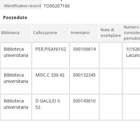
TO00207166
Identificativo record
Posseduto
Numero 
Note di
Biblioteca
Collocazione
Inventario
consiste
esemplare
periodici
Biblioteca
PER.PISANI102
000106614
1(1926
universitaria
Lacun
Biblioteca
MISC.C 330.42
000132345
universitaria
Biblioteca
D GALILEI II.
000143610
universitaria
52