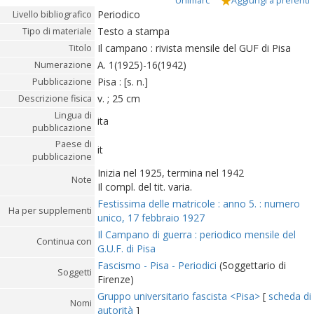
Unimarc
Aggiungi a preferiti
Periodico
Livello bibliografico
Testo a stampa
Tipo di materiale
Il campano : rivista mensile del GUF di Pisa
Titolo
A. 1(1925)-16(1942)
Numerazione
Pisa : [s. n.]
Pubblicazione
v. ; 25 cm
Descrizione fisica
Lingua di
ita
pubblicazione
Paese di
it
pubblicazione
Inizia nel 1925, termina nel 1942
Note
Il compl. del tit. varia.
Festissima delle matricole : anno 5. : numero
Ha per supplementi
unico, 17 febbraio 1927
Il Campano di guerra : periodico mensile del
Continua con
G.U.F. di Pisa
Fascismo - Pisa - Periodici
(Soggettario di
Soggetti
Firenze)
Gruppo universitario fascista <Pisa>
[
scheda di
Nomi
autorità
]