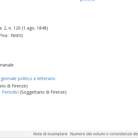
-a. 2, n. 120 (1 ago. 1848)
Pisa : Nistri)
imanale
 giornale politico e letterario
io di Firenze)
- Periodici
(Soggettario di Firenze)
Note di esemplare
Numero dei volumi o consistenze dei