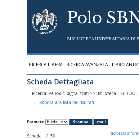
Polo SB
BIBLIOTECA UNIVERSITARIA DI P
RICERCA LIBERA
RICERCA AVANZATA
LIBRO ANTI
Scheda Dettagliata
Ricerca: Periodici digitalizzati >> Biblioteca = BIB
←
Ritorna alla lista dei risultati
Formato
Stampa
mail
Richiesta infor
Scheda
:
1/150