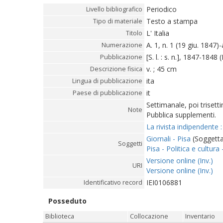
Periodico
Livello bibliografico
Testo a stampa
Tipo di materiale
L' Italia
Titolo
A. 1, n. 1 (19 giu. 1847)
Numerazione
[S. l. : s. n.], 1847-1848 (
Pubblicazione
v. ; 45 cm
Descrizione fisica
ita
Lingua di pubblicazione
it
Paese di pubblicazione
Settimanale, poi trisett
Note
Pubblica supplementi.
La rivista indipendente :
Giornali - Pisa
(Soggettar
Soggetti
Pisa - Politica e cultura 
Versione online (Inv.)
URI
Versione online (Inv.)
IEI0106881
Identificativo record
Posseduto
Biblioteca
Collocazione
Inventario