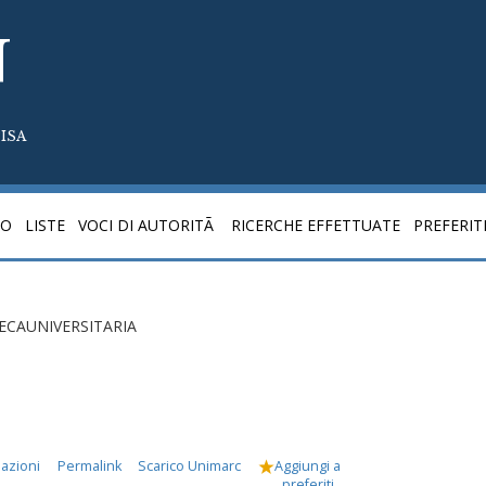
N
ISA
CO
LISTE
VOCI DI AUTORITÃ
RICERCHE EFFETTUATE
PREFERIT
LIOTECAUNIVERSITARIA
mazioni
Permalink
Scarico Unimarc
Aggiungi a
preferiti