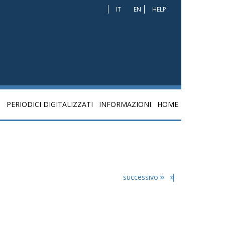
IT
EN
HELP
I
PERIODICI DIGITALIZZATI
INFORMAZIONI
HOME
successivo
»
»|