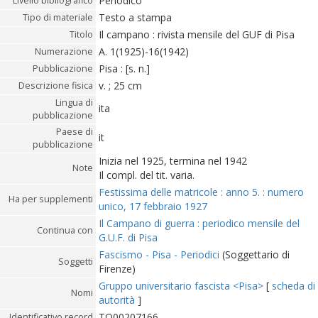
Periodico
Livello bibliografico
Testo a stampa
Tipo di materiale
Il campano : rivista mensile del GUF di Pisa
Titolo
A. 1(1925)-16(1942)
Numerazione
Pisa : [s. n.]
Pubblicazione
v. ; 25 cm
Descrizione fisica
Lingua di
ita
pubblicazione
Paese di
it
pubblicazione
Inizia nel 1925, termina nel 1942
Note
Il compl. del tit. varia.
Festissima delle matricole : anno 5. : numero
Ha per supplementi
unico, 17 febbraio 1927
Il Campano di guerra : periodico mensile del
Continua con
G.U.F. di Pisa
Fascismo - Pisa - Periodici
(Soggettario di
Soggetti
Firenze)
Gruppo universitario fascista <Pisa>
[
scheda di
Nomi
autorità
]
TO00207166
Identificativo record