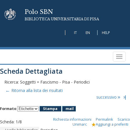
Polo SBN
BIBLIOTECA UNIVERSITARIA DI PISA
IT
EN
HELP
Toggl
navig
Scheda Dettagliata
Ricerca: Soggetti = Fascismo - Pisa - Periodici
←
Ritorna alla lista dei risultati
successivo
»
»|
Formato
Stampa
mail
Richiesta informazioni
Permalink
Scarico
Scheda
:
1/8
Unimarc
Aggiungi a preferiti