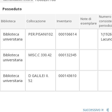
Posseduto
Numero 
Note di
Biblioteca
Collocazione
Inventario
consiste
esemplare
periodici
Biblioteca
PER.PISANI102
000106614
1(1926
universitaria
Lacun
Biblioteca
MISC.C 330.42
000132345
universitaria
Biblioteca
D GALILEI II.
000143610
universitaria
52
successivo
»
»|