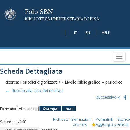
Polo SBN
BIBLIOTECA UNIVERSITARIA DI PISA
IT
EN
HELP
Toggl
navig
Scheda Dettagliata
Ricerca: Periodici digitalizzati >> Livello bibliografico = periodico
←
Ritorna alla lista dei risultati
successivo
»
»|
Formato
Stampa
mail
Richiesta informazioni
Permalink
Scarico
Scheda
:
1/148
Unimarc
Aggiungi a preferiti