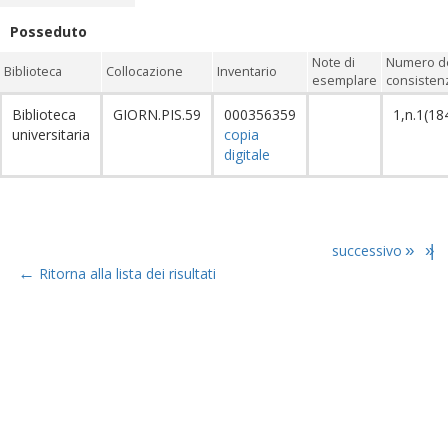
Posseduto
Note di
Numero de
Biblioteca
Collocazione
Inventario
esemplare
consistenz
Biblioteca
GIORN.PIS.59
000356359
1,n.1(18
universitaria
copia
digitale
successivo
»
»|
←
Ritorna alla lista dei risultati