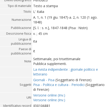
Periodico
Livello bibliografico
Testo a stampa
Tipo di materiale
L' Italia
Titolo
A. 1, n. 1 (19 giu. 1847)-a. 2, n. 120 (1 ago.
Numerazione
1848)
[S. l. : s. n.], 1847-1848 (Pisa : Nistri)
Pubblicazione
v. ; 45 cm
Descrizione fisica
Lingua di
ita
pubblicazione
Paese di
it
pubblicazione
Settimanale, poi trisettimanale
Note
Pubblica supplementi.
La rivista indipendente : giornale politico e
letterario
Giornali - Pisa
(Soggettario di Firenze)
Pisa - Politica e cultura - Periodici
(Soggettario
Soggetti
di Firenze)
Versione online (Inv.)
URI
Versione online (Inv.)
IEI0106881
Identificativo record