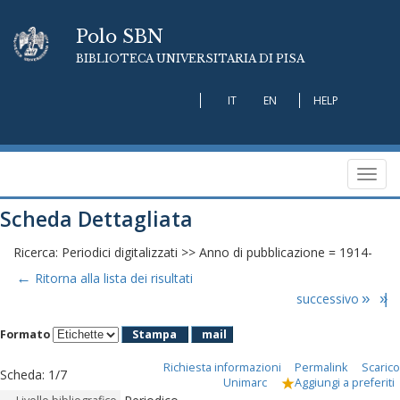
Polo SBN
BIBLIOTECA UNIVERSITARIA DI PISA
IT
EN
HELP
Toggl
navig
Scheda Dettagliata
Ricerca: Periodici digitalizzati >> Anno di pubblicazione = 1914-
←
Ritorna alla lista dei risultati
successivo
»
»|
Formato
Stampa
mail
Richiesta informazioni
Permalink
Scarico
Scheda
:
1/7
Unimarc
Aggiungi a preferiti