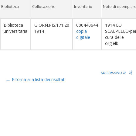
Biblioteca
Collocazione
Inventario
Note di esemplar
Biblioteca
GIORN.PIS.171.20
000440644
1914 LO
universitaria
1914
copia
SCALPELLO/pe
digitale
cura delle
org.elb
successivo
»
»|
←
Ritorna alla lista dei risultati