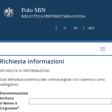
Polo SBN
BIBLIOTECA UNIVERSITARIA DI PISA
IT
EN
HELP
Toggl
navig
Richiesta informazioni
RICHIESTA DI INFORMAZIONI
Dati dell'istituto/utente:
(i dati contrassegnati con l'asterisco sono
obbligatori)
Denominazione
Istituto
o Nome e
Cognome*