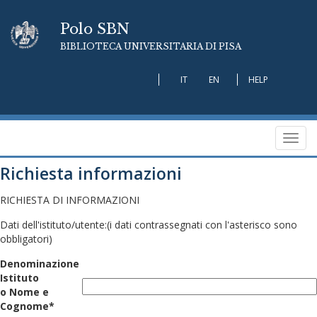
Polo SBN
BIBLIOTECA UNIVERSITARIA DI PISA
IT
EN
HELP
Toggl
navig
Richiesta informazioni
RICHIESTA DI INFORMAZIONI
Dati dell'istituto/utente:
(i dati contrassegnati con l'asterisco sono
obbligatori)
Denominazione
Istituto
o Nome e
Cognome*