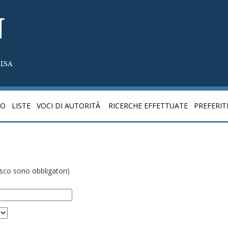
N
ISA
CO
LISTE
VOCI DI AUTORITÃ
RICERCHE EFFETTUATE
PREFERIT
risco sono obbligatori)