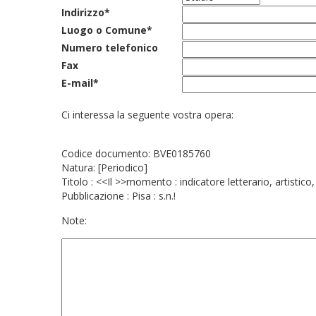
Indirizzo*
Luogo o Comune*
Numero telefonico
Fax
E-mail*
Ci interessa la seguente vostra opera:
Codice documento: BVE0185760
Natura: [Periodico]
Titolo : <<Il >>momento : indicatore letterario, artistico
Pubblicazione : Pisa : s.n.!
Note: