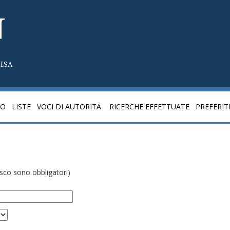
N
ISA
CO
LISTE
VOCI DI AUTORITÃ
RICERCHE EFFETTUATE
PREFERIT
risco sono obbligatori)