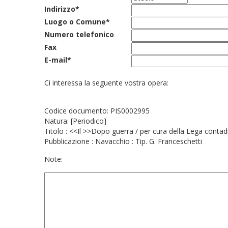
Indirizzo*
Luogo o Comune*
Numero telefonico
Fax
E-mail*
Ci interessa la seguente vostra opera:
Codice documento: PIS0002995
Natura: [Periodico]
Titolo : <<Il >>Dopo guerra / per cura della Lega contadin
Pubblicazione : Navacchio : Tip. G. Franceschetti
Note: