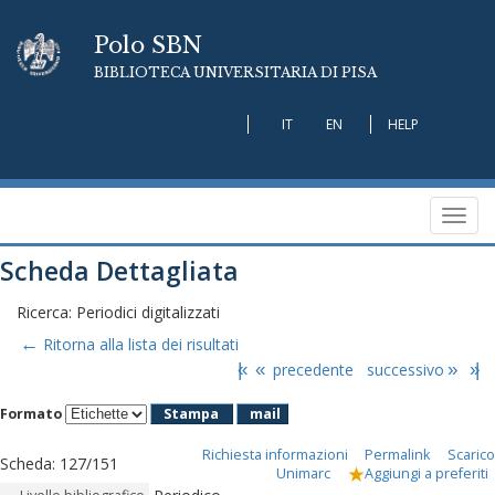
Polo SBN
BIBLIOTECA UNIVERSITARIA DI PISA
IT
EN
HELP
Toggl
navig
Scheda Dettagliata
Ricerca: Periodici digitalizzati
←
Ritorna alla lista dei risultati
|«
«
precedente
successivo
»
»|
Formato
Stampa
mail
Richiesta informazioni
Permalink
Scarico
Scheda
:
127/151
Unimarc
Aggiungi a preferiti