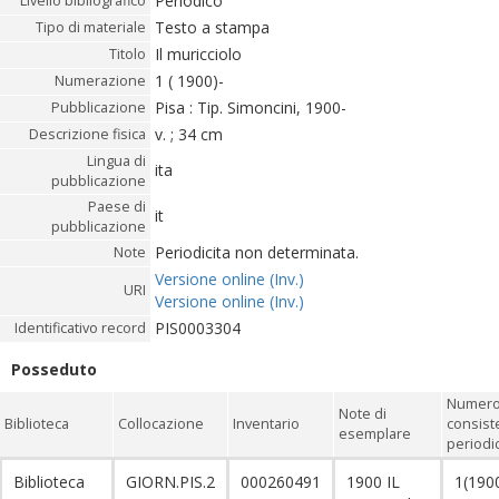
Periodico
Livello bibliografico
Testo a stampa
Tipo di materiale
Il muricciolo
Titolo
1 ( 1900)-
Numerazione
Pisa : Tip. Simoncini, 1900-
Pubblicazione
v. ; 34 cm
Descrizione fisica
Lingua di
ita
pubblicazione
Paese di
it
pubblicazione
Periodicita non determinata.
Note
Versione online (Inv.)
URI
Versione online (Inv.)
PIS0003304
Identificativo record
Posseduto
Numero 
Note di
Biblioteca
Collocazione
Inventario
consist
esemplare
periodic
Biblioteca
GIORN.PIS.2
000260491
1900 IL
1(190