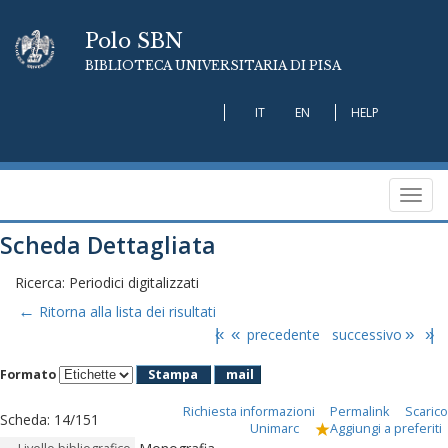
Polo SBN
BIBLIOTECA UNIVERSITARIA DI PISA
IT
EN
HELP
Toggl
navig
Scheda Dettagliata
Ricerca: Periodici digitalizzati
←
Ritorna alla lista dei risultati
|«
«
precedente
successivo
»
»|
Formato
Stampa
mail
Richiesta informazioni
Permalink
Scarico
Scheda
:
14/151
Unimarc
Aggiungi a preferiti