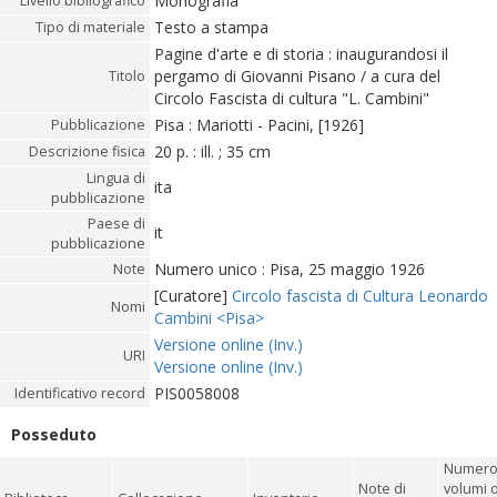
Monografia
Livello bibliografico
Testo a stampa
Tipo di materiale
Pagine d'arte e di storia : inaugurandosi il
pergamo di Giovanni Pisano / a cura del
Titolo
Circolo Fascista di cultura "L. Cambini"
Pisa : Mariotti - Pacini, [1926]
Pubblicazione
20 p. : ill. ; 35 cm
Descrizione fisica
Lingua di
ita
pubblicazione
Paese di
it
pubblicazione
Numero unico : Pisa, 25 maggio 1926
Note
[Curatore]
Circolo fascista di Cultura Leonardo
Nomi
Cambini <Pisa>
Versione online (Inv.)
URI
Versione online (Inv.)
PIS0058008
Identificativo record
Posseduto
Numero
Note di
volumi 