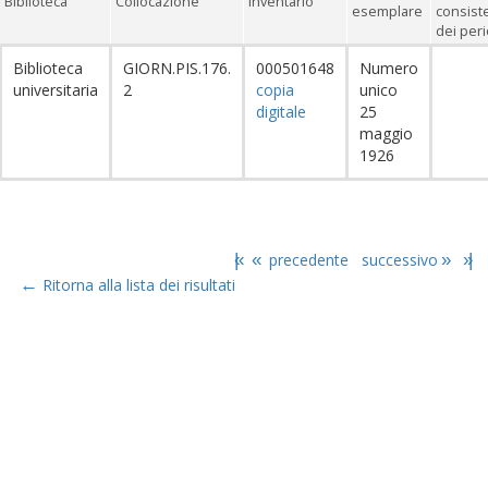
Biblioteca
Collocazione
Inventario
esemplare
consist
dei peri
Biblioteca
GIORN.PIS.176.
000501648
Numero
universitaria
2
copia
unico
digitale
25
maggio
1926
|«
«
precedente
successivo
»
»|
←
Ritorna alla lista dei risultati