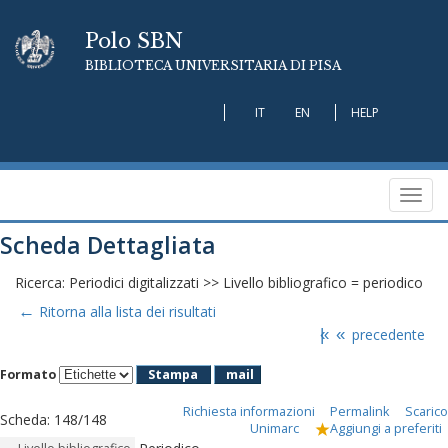
Polo SBN
BIBLIOTECA UNIVERSITARIA DI PISA
IT
EN
HELP
Toggl
navig
Scheda Dettagliata
Ricerca: Periodici digitalizzati >> Livello bibliografico = periodico
←
Ritorna alla lista dei risultati
|«
«
precedente
Formato
Stampa
mail
Richiesta informazioni
Permalink
Scarico
Scheda
:
148/148
Unimarc
Aggiungi a preferiti